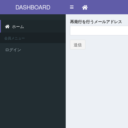
DASHBOARD
メ
ニ
ュ
ー
再発行を行うメールアドレス
切
ホーム
り
替
え
会員メニュー
送信
ログイン